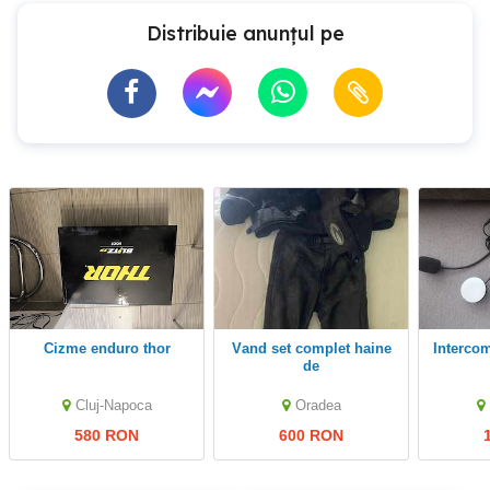
Distribuie anunțul pe
Cizme enduro thor
vand set complet haine
Interc
de
motociclism,pt.dame,marime
M,pret: 600 Ron,la
Cluj-Napoca
Oradea
Oradea
580 RON
600 RON