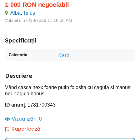
1 000
RON
negociabil
Alba
,
Teius
Valabil din 6/30/2026 11:16:06 AM
Specificații
Categoria
Casti
Descriere
Vând casca nexx foarte putin folosita cu cagula sí manusi
noi. cagula bonus.
ID anunț
: 1781700343
Vizualizări:
0
Raportează