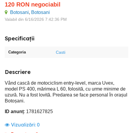
120
RON
negociabil
Botosani
,
Botosani
Valabil din 6/16/2026 7:42:36 PM
Specificații
Categoria
Casti
Descriere
Vând cască de motociclism entry-level, marca Uvex,
model PS 400, mărimea L 60, folosită, cu urme minime de
uzură. Nu a fost lovită. Predarea se face personal în orașul
Botoșani.
ID anunț
: 1781627825
Vizualizări:
0