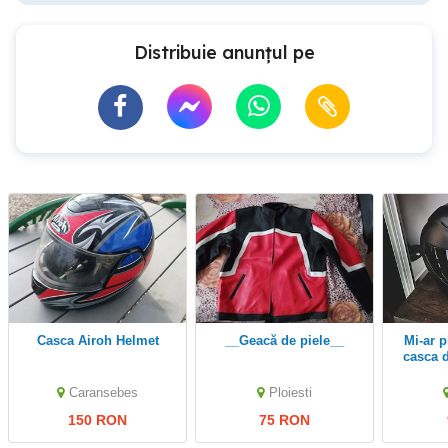
Distribuie anunțul pe
Casca Airoh Helmet
__Geacă de piele__
Mi-ar plăcea să-i vând
casca d
Caransebes
Ploiesti
150 RON
75 RON