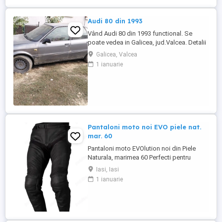
Audi 80 din 1993
Vând Audi 80 din 1993 functional. Se
poate vedea in Galicea, jud.Valcea. Detalii
la .
Galicea, Valcea
1 ianuarie
Pantaloni moto noi EVO piele nat.
mar. 60
Pantaloni moto EVOlution noi din Piele
Naturala, marimea 60 Perfecti pentru
pasionati de drumuri lungi. Foarte
Iasi, Iasi
confortabili și rezistenti. Recomand pt un
1 ianuarie
domn cu înălțime de peste 1.80m