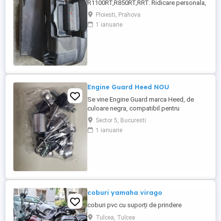
R1100RT,R850RT,RRT. Ridicare personala,
nu trimit in tara.
Ploiesti, Prahova
1 ianuarie
Engine Guard Heed NOU
Se vine Engine Guard marca Heed, de
culoare negra, compatibil pentru
motocicletele BMW F800 GS si F900 GS.
Sector 5, Bucuresti
Contine brosura cu instructiuni in limba
1 ianuarie
poloneza si engleza. Produsul este NOU
si a fost desigilat doar pentru a-i fi facute
FOTOGRAFII.
coburi yamaha virago
coburi pvc cu suporți de prindere
Tulcea, Tulcea