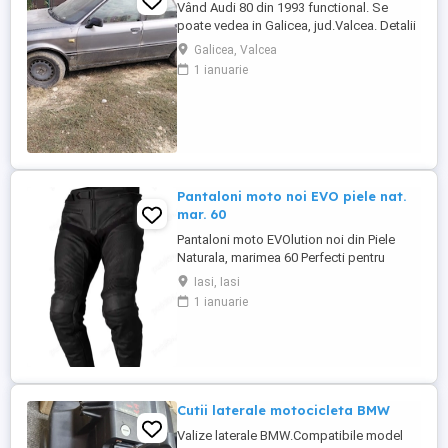
Vând Audi 80 din 1993 functional. Se
poate vedea in Galicea, jud.Valcea. Detalii
la .
Galicea, Valcea
1 ianuarie
Pantaloni moto noi EVO piele nat.
mar. 60
Pantaloni moto EVOlution noi din Piele
Naturala, marimea 60 Perfecti pentru
pasionati de drumuri lungi. Foarte
Iasi, Iasi
confortabili și rezistenti. Recomand pt un
1 ianuarie
domn cu înălțime de peste 1.80m
Cutii laterale motocicleta BMW
Valize laterale BMW.Compatibile model