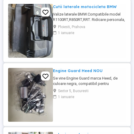
Cutii laterale motocicleta BMW
Valize laterale BMW.Compatibile model
R1100RT,R850RT,RRT. Ridicare personala,
nu trimit in tara.
Ploiesti, Prahova
1 ianuarie
Engine Guard Heed NOU
Se vine Engine Guard marca Heed, de
culoare negra, compatibil pentru
motocicletele BMW F800 GS si F900 GS.
Sector 5, Bucuresti
Contine brosura cu instructiuni in limba
1 ianuarie
poloneza si engleza. Produsul este NOU
si a fost desigilat doar pentru a-i fi facute
FOTOGRAFII.