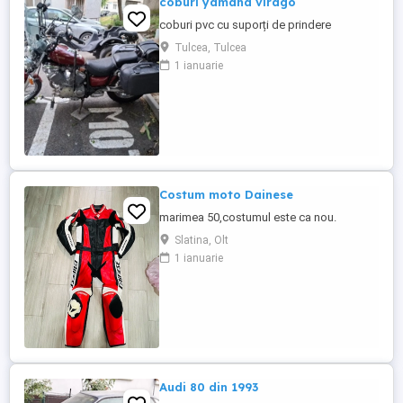
coburi yamaha virago
coburi pvc cu suporți de prindere
Tulcea, Tulcea
1 ianuarie
Costum moto Dainese
marimea 50,costumul este ca nou.
Slatina, Olt
1 ianuarie
Audi 80 din 1993