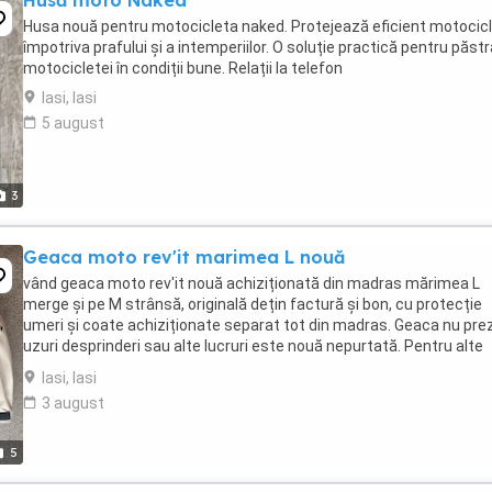
Husă moto Naked
Husa nouă pentru motocicleta naked. Protejează eficient motocic
împotriva prafului și a intemperiilor. O soluție practică pentru păst
motocicletei în condiții bune. Relații la telefon
Iasi, Iasi
5 august
3
Geaca moto rev'it marimea L nouă
vând geaca moto rev'it nouă achiziționată din madras mărimea L
merge și pe M strânsă, originală dețin factură și bon, cu protecție
umeri și coate achiziționate separat tot din madras. Geaca nu pre
uzuri desprinderi sau alte lucruri este nouă nepurtată. Pentru alte
detalii și poze suplimentare contactează ...
Iasi, Iasi
3 august
5