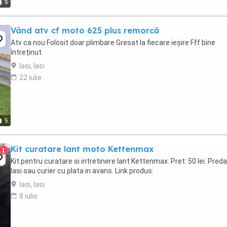
5
Vând atv cf moto 625 plus remorcă
Atv ca nou Folosit doar plimbare Gresat la fiecare ieșire Fff bine
întreținut
Iasi, Iasi
22 iulie
5
Kit curatare lant moto Kettenmax
1
Kit pentru curatare si intretinere lant Kettenmax. Pret: 50 lei. Preda
Iasi sau curier cu plata in avans. Link produs:
Iasi, Iasi
8 iulie