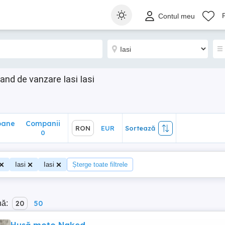
ane
Companii
RON
EUR
Sortează
Contul meu
0
nd de vanzare Iasi Iasi
oane
Companii
RON
EUR
Sortează
0
Iasi
Iasi
Șterge toate filtrele
nă:
20
50