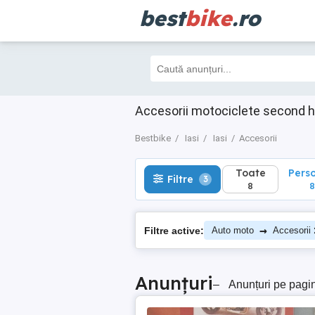
best
bike
.ro
Toate
Perso
Filtre
3
8
8
Accesorii motociclete second ha
Bestbike
Iasi
Iasi
Accesorii
Toate
Pers
Filtre
3
8
8
→
Filtre active:
Auto moto
Accesorii
Anunțuri
–
Anunțuri pe pagi