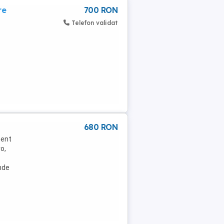
re
700 RON
Telefon validat
680 RON
ment
o,
nde