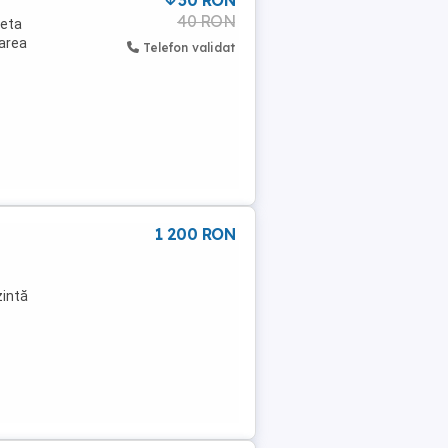
30 RON
40 RON
leta
rarea
Telefon validat
1 200 RON
zintă