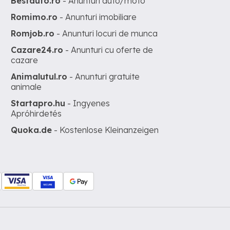
Bestauto.ro
- Anunturi auto/moto
Romimo.ro
- Anunturi imobiliare
Romjob.ro
- Anunturi locuri de munca
Cazare24.ro
- Anunturi cu oferte de
cazare
Animalutul.ro
- Anunturi gratuite
animale
Startapro.hu
- Ingyenes
Apróhirdetés
Quoka.de
- Kostenlose Kleinanzeigen