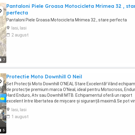
Pantaloni Piele Groasa Motocicleta Mrimea 32 , sta
perfecta
Pantaloni Piele Groasa Motocicleta Mrimea 32 , stare perfecta
Iasi, Iasi
2 august
7
Protectie Moto Downhill O Neil
Set Protecții Moto Downhill O'NEAL Stare Excelentă! Vând echipa
de protecție premium marca O'Neal, ideal pentru Motocross, Endur
Hard Enduro, Atv sau Downhill MTB. Echipamentul oferă un raport
excelent între libertatea de mișcare și siguranță maximă.Se pot vi
la set sau separat!1. Armură ...
Iasi, Iasi
1 august
5