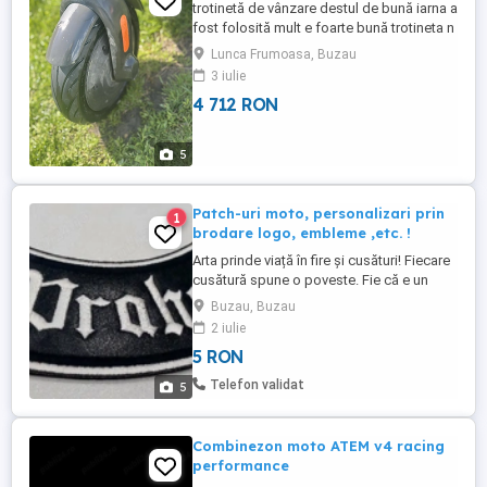
trotinetă de vânzare destul de bună iarna a
fost folosită mult e foarte bună trotineta n
are nici nimica foarte bună motorul pe față
Lunca Frumoasa, Buzau
îl are
3 iulie
4 712 RON
5
Patch-uri moto, personalizari prin
1
brodare logo, embleme ,etc. !
Arta prinde viață în fire și cusături! Fiecare
cusătură spune o poveste. Fie că e un
simbol național, un design vibrant sau o
Buzau, Buzau
idee unică, Platinum Embroidery Art
2 iulie
transformă firul în artă! Embleme brodate
5 RON
cu precizie Culori vii, detalii impecabile
Personalizare fără limite Poartă-ți ...
Telefon validat
5
Combinezon moto ATEM v4 racing
performance