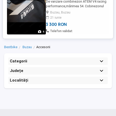
De vanzare combinezon ATEM V4 racing
performance,mărimea 54. Cobinezonul
este nou,nu a fost folosit niciodată.
Buzau, Buzau
21 iunie
3 300 RON
Telefon validat
4
Bestbike
Buzau
Accesorii
Categorii
Județe
Localități