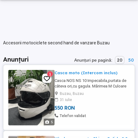
Accesorii motociclete second hand de vanzare Buzau
Anunțuri
20
50
Anunțuri pe pagină:
Casca moto (Intercom inclus)
1
Casca NOS NS 10 Impecabila,purtata de
câteva ori,cu gagula. Mărimea M Culoare
specială - alb perlat Ochelari soare
Buzau, Buzau
integrați. Foarte comodă.
31 iulie
550 RON
Telefon validat
5