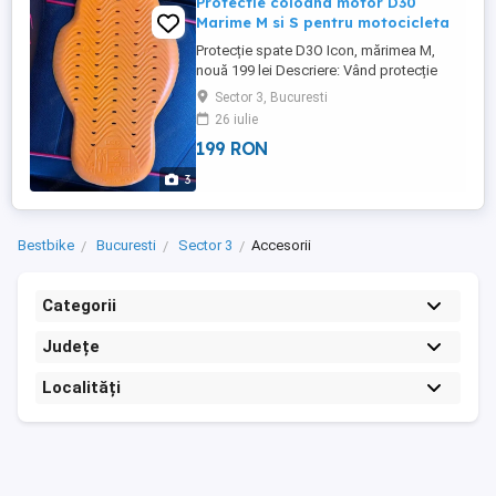
Protectie coloana motor D30
Marime M si S pentru motocicleta
Protecție spate D3O Icon, mărimea M,
nouă 199 lei Descriere: Vând protecție
spate D3O pentru motocicletă, mărimea
Sector 3, Bucuresti
M, brand Icon. Produsul este nou,
26 iulie
nefolosit, perfect pentru siguranța ta pe
199 RON
motor. Preț: 199 lei. Predare personală în
localitate sau livrare prin curier.
3
Bestbike
Bucuresti
Sector 3
Accesorii
Categorii
Județe
Localități