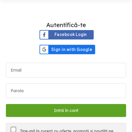
Autentifică-te
Facebook Login
Ține-mă la curent cu oferte, promoții și noutăți pe