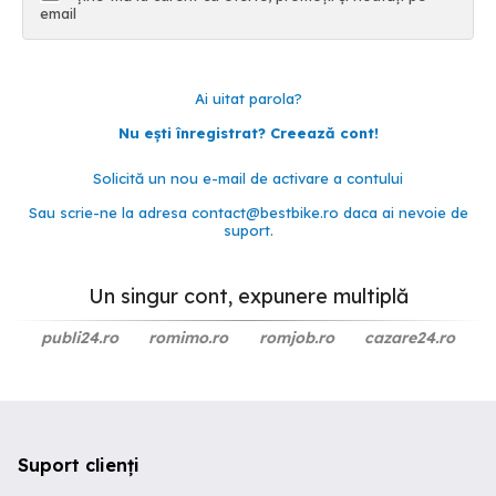
email
Ai uitat parola?
Nu ești înregistrat? Creează cont!
Solicită un nou e-mail de activare a contului
Sau scrie-ne la adresa
contact@bestbike.ro
daca ai nevoie de
suport.
Un singur cont, expunere multiplă
publi24.ro
romimo.ro
romjob.ro
cazare24.ro
Suport clienți