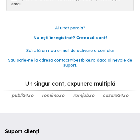
email
Ai uitat parola?
Nu ești înregistrat? Creează cont!
Solicită un nou e-mail de activare a contului
Sau scrie-ne la adresa
contact@bestbike.ro
daca ai nevoie de
suport.
Un singur cont, expunere multiplă
publi24.ro
romimo.ro
romjob.ro
cazare24.ro
Suport clienți