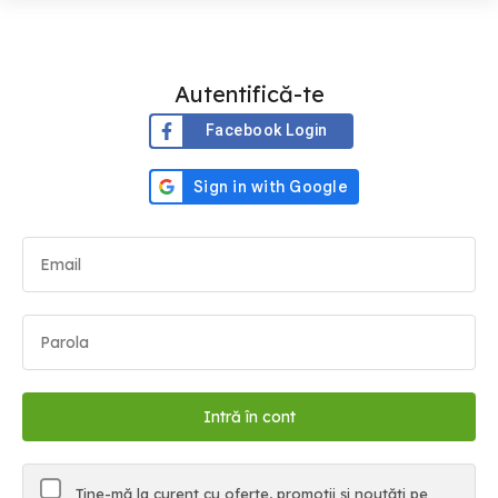
Autentifică-te
Facebook Login
Ține-mă la curent cu oferte, promoții și noutăți pe